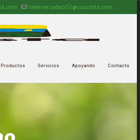
ta.com
telemercadeo02@coacosta.com
Productos
Servicios
Apoyando
Contacto
no