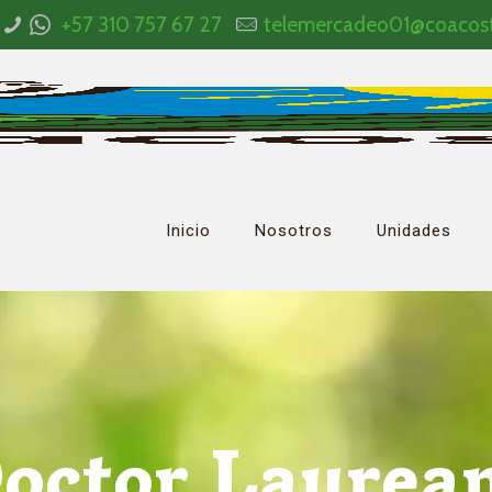
+57 310 757 67 27
telemercadeo01@coacos
Inicio
Nosotros
Unidades
octor Laurea