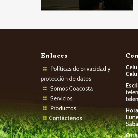
Enlaces
Con
Celu
Políticas de privacidad y
Celu
protección de datos
Escr
Somos Coacosta
tele
Servicios
tele
P
roductos
Hora
Lunes
Contáctenos
Sába
Otra