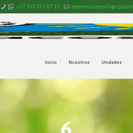
+57 310 757 67 27
telemercadeo01@coacos
Inicio
Nosotros
Unidades
6