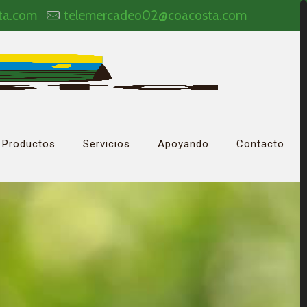
ta.com
telemercadeo02@coacosta.com
Productos
Servicios
Apoyando
Contacto