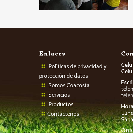
Enlaces
Con
Celu
Políticas de privacidad y
Celu
protección de datos
Escr
Somos Coacosta
tele
Servicios
tele
P
roductos
Hora
Lunes
Contáctenos
Sába
Otra