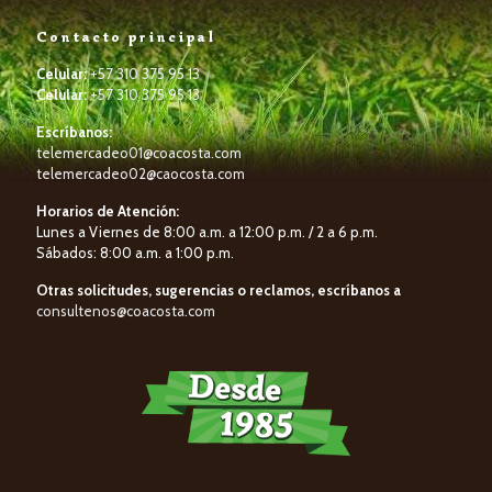
Contacto principal
Celular:
+57 310 375 95 13
Celular:
+57 310 375 95 13
Escríbanos:
telemercadeo01@coacosta.com
telemercadeo02@caocosta.com
Horarios de Atención:
Lunes a Viernes de 8:00 a.m. a 12:00 p.m. / 2 a 6 p.m.
Sábados: 8:00 a.m. a 1:00 p.m.
Otras solicitudes, sugerencias o reclamos, escríbanos a
consultenos@coacosta.com