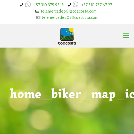
+57 310 375 95 13
+57 310 757 67 27
telemercadeo01@coacosta.com
telemercadeo02@coacosta.com
home_biker_map_i