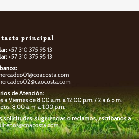
tacto principal
lar:
+57 310 375 95 13
lar:
+57 310 375 95 13
íbanos:
mercadeo01@coacosta.com
mercadeo02@caocosta.com
rios de Atención:
 a Viernes de 8:00 a.m. a 12:00 p.m. / 2 a 6 p.m.
dos: 8:00 a.m. a 1:00 p.m.
s solicitudes, sugerencias o reclamos, escríbanos a
ultenos@coacosta.com