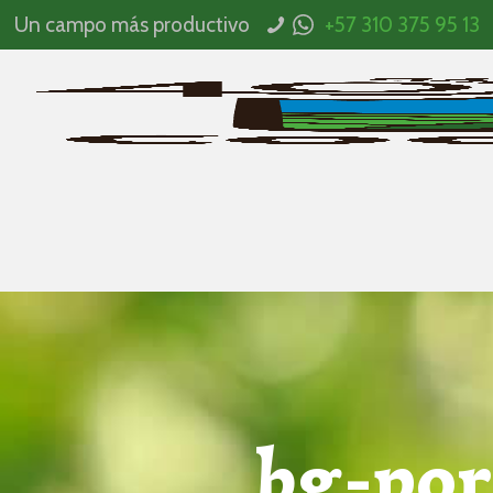
Un campo más productivo
+57 310 375 95 13
bg-por