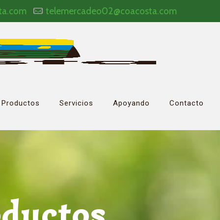
ta.com
telemercadeo02@coacosta.com
Productos
Servicios
Apoyando
Contacto
oductos