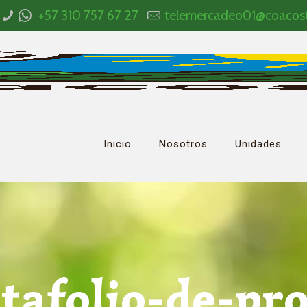
+57 310 757 67 27
telemercadeo01@coacos
Inicio
Nosotros
Unidades
tafolio-de-pr