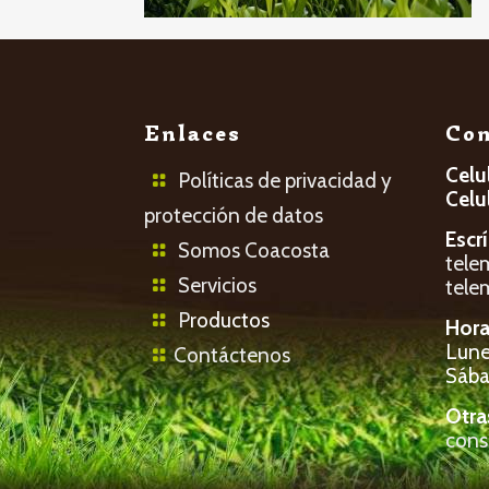
Enlaces
Con
Celu
Políticas de privacidad y
Celu
protección de datos
Escr
Somos Coacosta
tele
Servicios
tele
P
roductos
Hora
Lunes
Contáctenos
Sába
Otra
cons