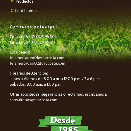
P
roductos
Contáctenos
Contacto principal
Celular:
+57 310 375 95 13
Celular:
+57 310 375 95 13
Escríbanos:
telemercadeo01@coacosta.com
telemercadeo02@caocosta.com
Horarios de Atención:
Lunes a Viernes de 8:00 a.m. a 12:00 p.m. / 2 a 6 p.m.
Sábados: 8:00 a.m. a 1:00 p.m.
Otras solicitudes, sugerencias o reclamos, escríbanos a
consultenos@coacosta.com