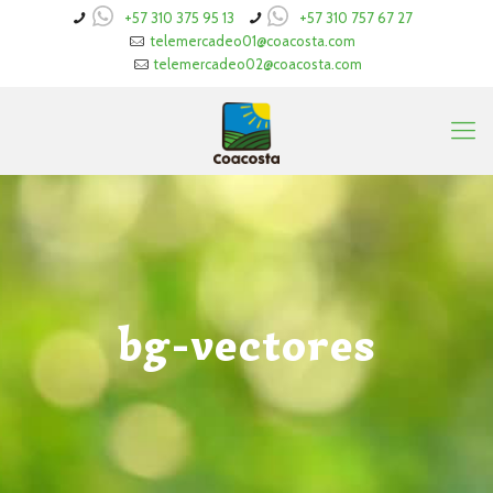
+57 310 375 95 13
+57 310 757 67 27
telemercadeo01@coacosta.com
telemercadeo02@coacosta.com
bg-vectores