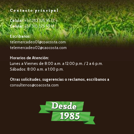
Contacto principal
Celular:
+57 310 375 95 13
Celular:
+57 310 375 95 13
Escríbanos:
telemercadeo01@coacosta.com
telemercadeo02@caocosta.com
Horarios de Atención:
Lunes a Viernes de 8:00 a.m. a 12:00 p.m. / 2 a 6 p.m.
Sábados: 8:00 a.m. a 1:00 p.m.
Otras solicitudes, sugerencias o reclamos, escríbanos a
consultenos@coacosta.com