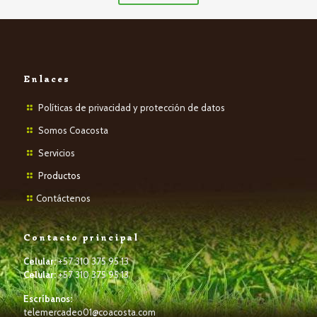
Enlaces
Políticas de privacidad y protección de datos
Somos Coacosta
Servicios
P
roductos
Contáctenos
Contacto principal
Celular:
+57 310 375 95 13
Celular:
+57 310 375 95 13
Escríbanos:
telemercadeo01@coacosta.com