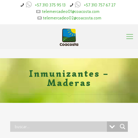
+57 310 375 95 13
+57 310 757 67 27
telemercadeo01@coacosta.com
telemercadeo02@coacosta.com
Inmunizantes –
Maderas