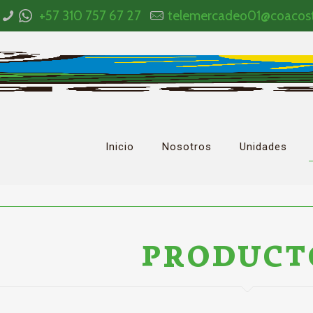
+57 310 757 67 27
telemercadeo01@coacos
Inicio
Nosotros
Unidades
PRODUCT