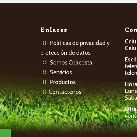
Enlaces
Con
Celu
Políticas de privacidad y
Celu
protección de datos
Escr
Somos Coacosta
tele
Servicios
tele
P
roductos
Hora
Lunes
Contáctenos
Sába
Otra
cons