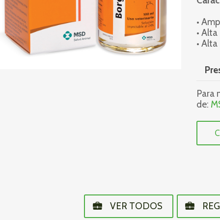
Caract
• Amp
• Alta
• Alta
Pre
Para m
de:
M
C
VER TODOS
REG