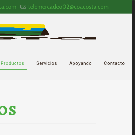
ta.com
telemercadeo02@coacosta.com
Productos
Servicios
Apoyando
Contacto
OS