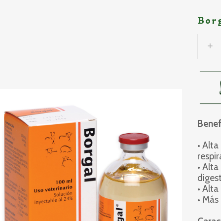
Bor
Benef
• Alta
respir
• Alta
diges
• Alt
• Más