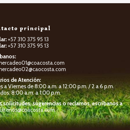
tacto principal
lar:
+57 310 375 95 13
lar:
+57 310 375 95 13
íbanos:
mercadeo01@coacosta.com
mercadeo02@caocosta.com
rios de Atención:
 a Viernes de 8:00 a.m. a 12:00 p.m. / 2 a 6 p.m.
dos: 8:00 a.m. a 1:00 p.m.
s solicitudes, sugerencias o reclamos, escríbanos a
ultenos@coacosta.com