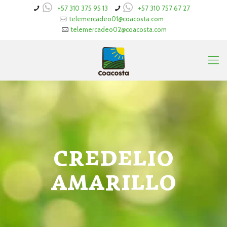
+57 310 375 95 13
+57 310 757 67 27
telemercadeo01@coacosta.com
telemercadeo02@coacosta.com
CREDELIO
AMARILLO