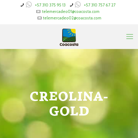
+57 310 375 95 13
+57 310 757 67 27
telemercadeo01@coacosta.com
telemercadeo02@coacosta.com
CREOLINA-
GOLD