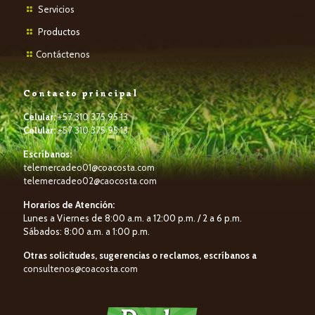
Servicios
P
roductos
Contáctenos
Contacto principal
Celular:
+57 310 375 95 13
Celular:
+57 310 375 95 13
Escríbanos:
telemercadeo01@coacosta.com
telemercadeo02@caocosta.com
Horarios de Atención:
Lunes a Viernes de 8:00 a.m. a 12:00 p.m. / 2 a 6 p.m.
Sábados: 8:00 a.m. a 1:00 p.m.
Otras solicitudes, sugerencias o reclamos, escríbanos a
consultenos@coacosta.com