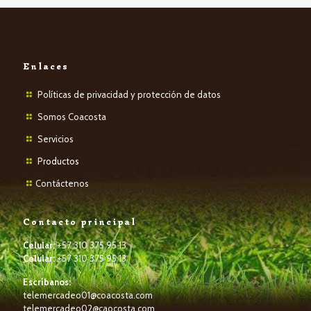
Enlaces
Políticas de privacidad y protección de datos
Somos Coacosta
Servicios
P
roductos
Contáctenos
Contacto principal
Celular:
+57 310 375 95 13
Celular:
+57 310 375 95 13
Escríbanos:
telemercadeo01@coacosta.com
telemercadeo02@caocosta.com