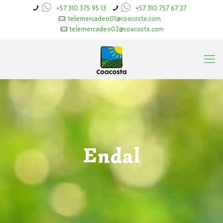
+57 310 375 95 13
+57 310 757 67 27
telemercadeo01@coacosta.com
telemercadeo02@coacosta.com
Endal