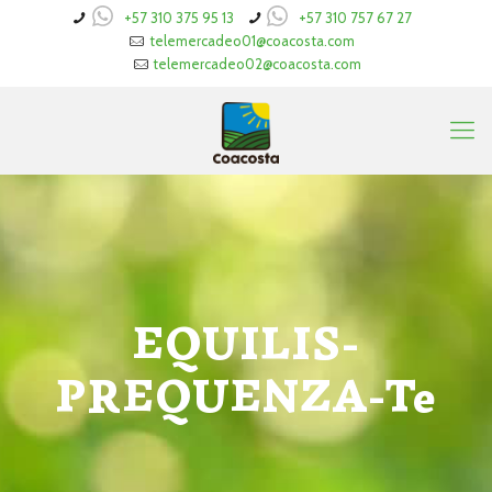
+57 310 375 95 13
+57 310 757 67 27
telemercadeo01@coacosta.com
telemercadeo02@coacosta.com
EQUILIS-
PREQUENZA-Te