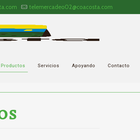
ta.com
telemercadeo02@coacosta.com
Productos
Servicios
Apoyando
Contacto
OS