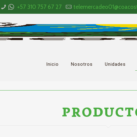
+57 310 757 67 27
telemercadeo01@coacos
Inicio
Nosotros
Unidades
PRODUCT