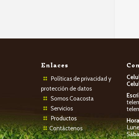
Enlaces
Con
Celu
Políticas de privacidad y
Celu
protección de datos
Escr
Somos Coacosta
tele
Servicios
tele
P
roductos
Hora
Lunes
Contáctenos
Sába