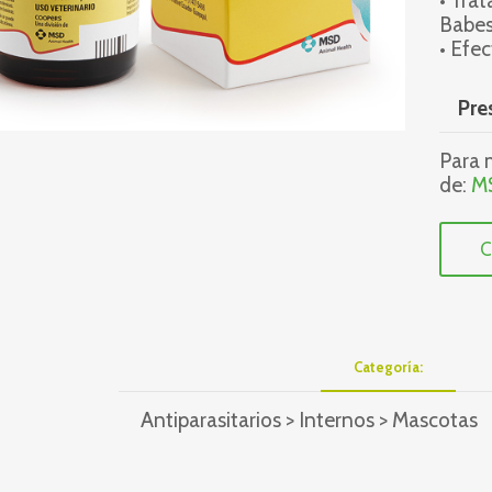
• Tra
Babes
• Efe
Pre
Para m
de:
M
C
Categoría:
Antiparasitarios > Internos > Mascotas