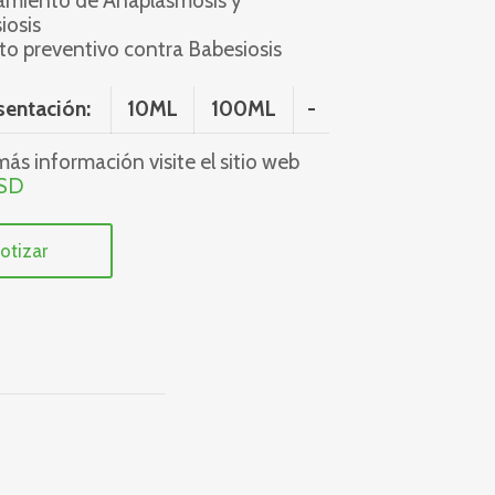
tamiento de Anaplasmosis y
iosis
cto preventivo contra Babesiosis
sentación:
10ML
100ML
-
ás información visite el sitio web
SD
otizar