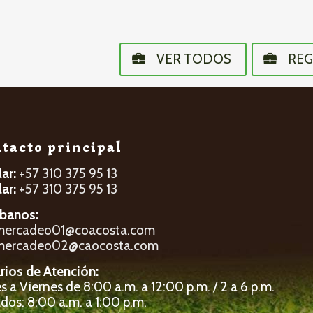
VER TODOS
REG
tacto principal
lar:
+57 310 375 95 13
lar:
+57 310 375 95 13
íbanos:
mercadeo01@coacosta.com
mercadeo02@caocosta.com
rios de Atención:
 a Viernes de 8:00 a.m. a 12:00 p.m. / 2 a 6 p.m.
dos: 8:00 a.m. a 1:00 p.m.