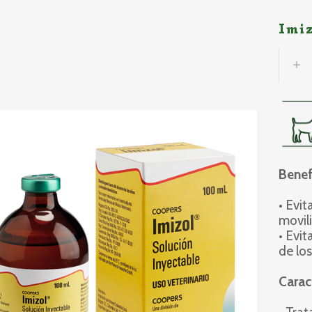
Imi
Benef
• Evit
movil
• Evit
de los
Caract