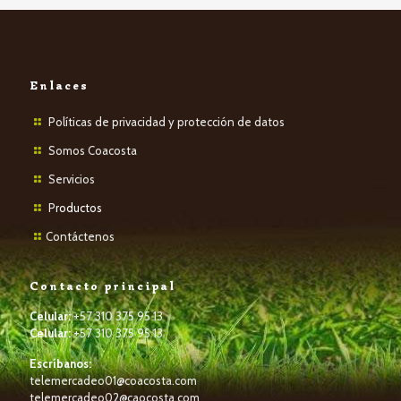
Enlaces
Políticas de privacidad y protección de datos
Somos Coacosta
Servicios
P
roductos
Contáctenos
Contacto principal
Celular:
+57 310 375 95 13
Celular:
+57 310 375 95 13
Escríbanos:
telemercadeo01@coacosta.com
telemercadeo02@caocosta.com