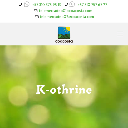
+57 310 375 95 13
+57 310 757 67 27
telemercadeo01@coacosta.com
telemercadeo02@coacosta.com
K-othrine