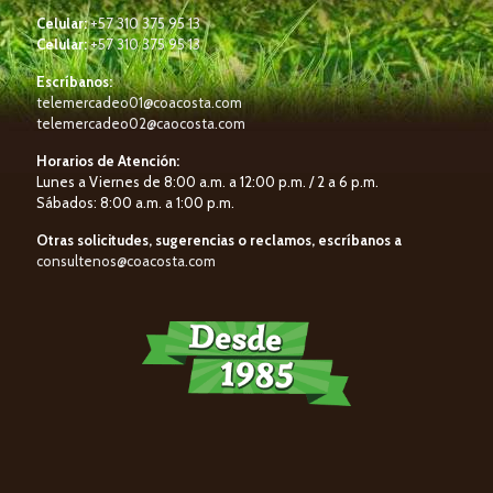
Celular:
+57 310 375 95 13
Celular:
+57 310 375 95 13
Escríbanos:
telemercadeo01@coacosta.com
telemercadeo02@caocosta.com
Horarios de Atención:
Lunes a Viernes de 8:00 a.m. a 12:00 p.m. / 2 a 6 p.m.
Sábados: 8:00 a.m. a 1:00 p.m.
Otras solicitudes, sugerencias o reclamos, escríbanos a
consultenos@coacosta.com