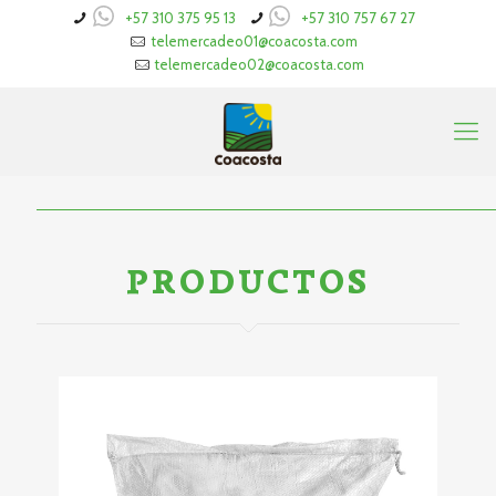
+57 310 375 95 13
+57 310 757 67 27
telemercadeo01@coacosta.com
telemercadeo02@coacosta.com
PRODUCTOS