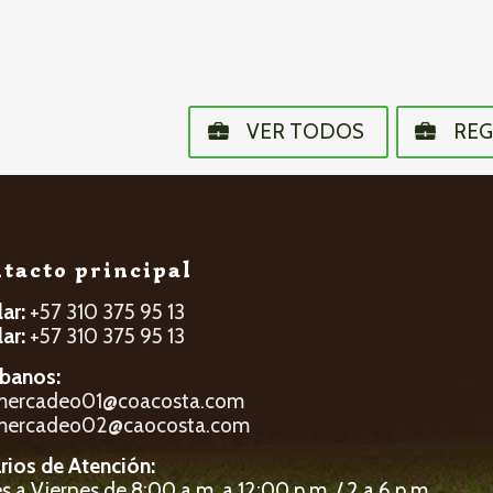
VER TODOS
REG
tacto principal
lar:
+57 310 375 95 13
lar:
+57 310 375 95 13
íbanos:
mercadeo01@coacosta.com
mercadeo02@caocosta.com
rios de Atención:
 a Viernes de 8:00 a.m. a 12:00 p.m. / 2 a 6 p.m.