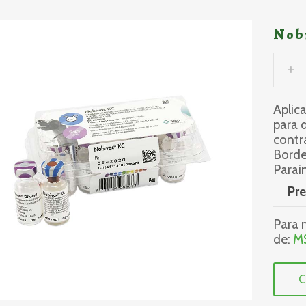
Nob
Aplic
para 
contr
Bordet
Parai
Pre
Para m
de:
M
C