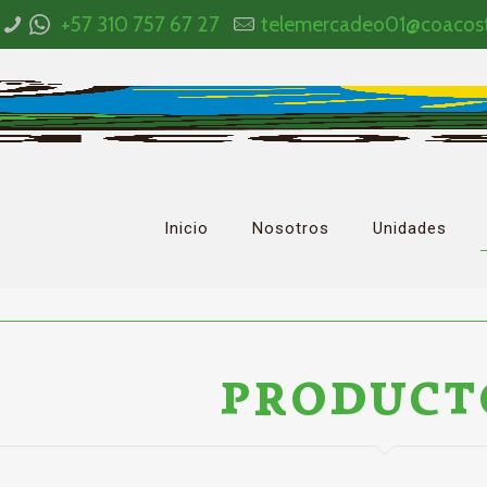
+57 310 757 67 27
telemercadeo01@coacos
Inicio
Nosotros
Unidades
PRODUCT