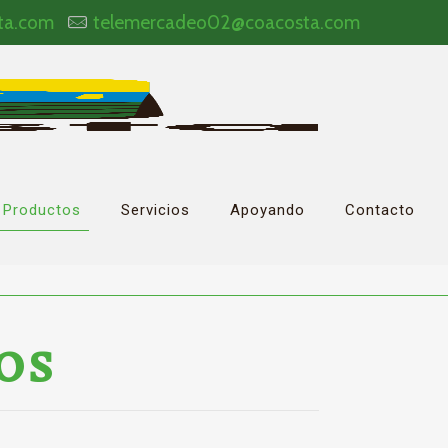
ta.com
telemercadeo02@coacosta.com
Productos
Servicios
Apoyando
Contacto
OS