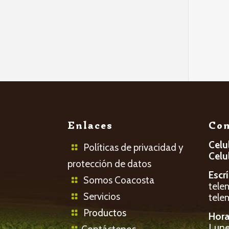
Enlaces
Con
Celu
Políticas de privacidad y
Celu
protección de datos
Escr
Somos Coacosta
tele
Servicios
tele
P
roductos
Hora
Lunes