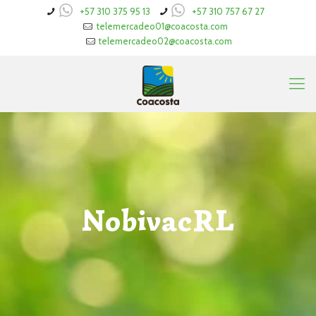
+57 310 375 95 13
+57 310 757 67 27
telemercadeo01@coacosta.com
telemercadeo02@coacosta.com
NobivacRL