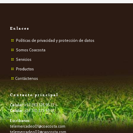
Enlaces
Políticas de privacidad y protección de datos
Somos Coacosta
Servicios
P
roductos
Contáctenos
Contacto principal
Celular:
+57 310 375 95 13
Celular:
+57 310 375 95 13
Escríbanos:
telemercadeo01@coacosta.com
telemercadeo02@caocosta.com