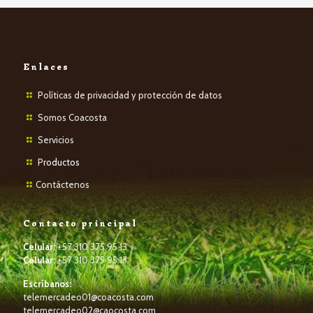
Enlaces
Políticas de privacidad y protección de datos
Somos Coacosta
Servicios
P
roductos
Contáctenos
Contacto principal
Celular:
+57 310 375 95 13
Celular:
+57 310 375 95 13
Escríbanos:
telemercadeo01@coacosta.com
telemercadeo02@caocosta.com