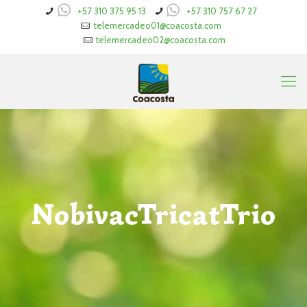
+57 310 375 95 13
+57 310 757 67 27
telemercadeo01@coacosta.com
telemercadeo02@coacosta.com
NobivacTricatTrio