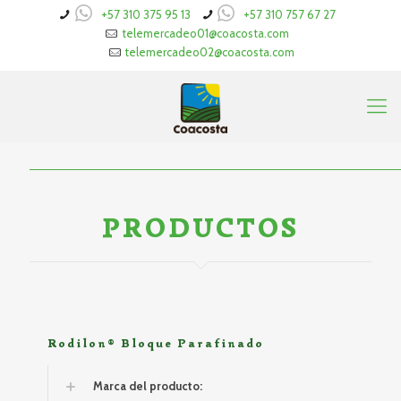
+57 310 375 95 13
+57 310 757 67 27
telemercadeo01@coacosta.com
telemercadeo02@coacosta.com
PRODUCTOS
Rodilon® Bloque Parafinado
Marca del producto: