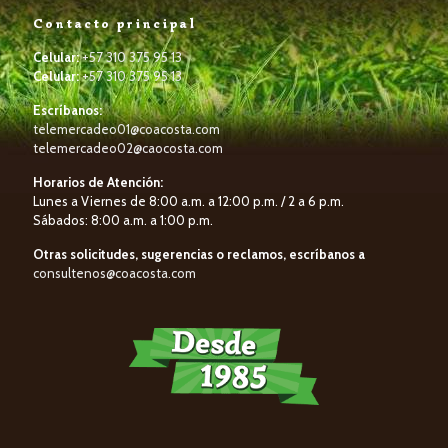
Contacto principal
Celular:
+57 310 375 95 13
Celular:
+57 310 375 95 13
Escríbanos:
telemercadeo01@coacosta.com
telemercadeo02@caocosta.com
Horarios de Atención:
Lunes a Viernes de 8:00 a.m. a 12:00 p.m. / 2 a 6 p.m.
Sábados: 8:00 a.m. a 1:00 p.m.
Otras solicitudes, sugerencias o reclamos, escríbanos a
consultenos@coacosta.com