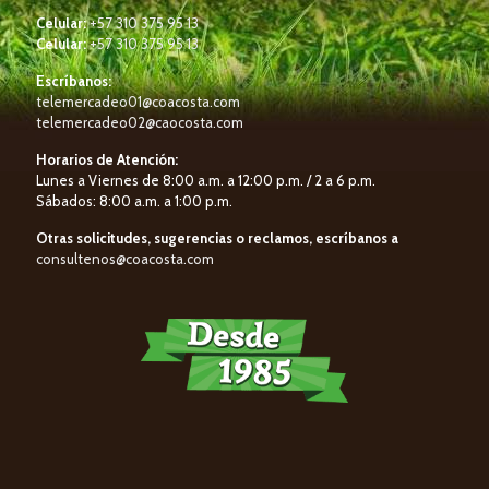
Celular:
+57 310 375 95 13
Celular:
+57 310 375 95 13
Escríbanos:
telemercadeo01@coacosta.com
telemercadeo02@caocosta.com
Horarios de Atención:
Lunes a Viernes de 8:00 a.m. a 12:00 p.m. / 2 a 6 p.m.
Sábados: 8:00 a.m. a 1:00 p.m.
Otras solicitudes, sugerencias o reclamos, escríbanos a
consultenos@coacosta.com