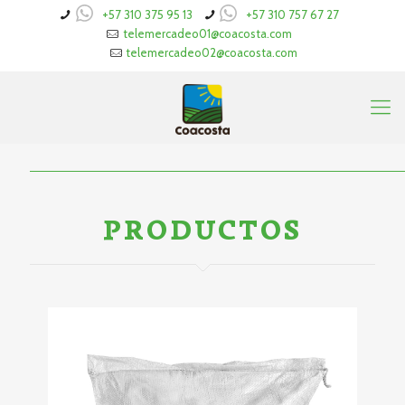
+57 310 375 95 13
+57 310 757 67 27
telemercadeo01@coacosta.com
telemercadeo02@coacosta.com
PRODUCTOS