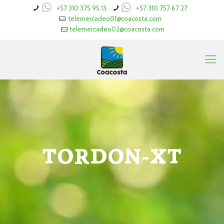
+57 310 375 95 13
+57 310 757 67 27
telemercadeo01@coacosta.com
telemercadeo02@coacosta.com
TORDON-XT