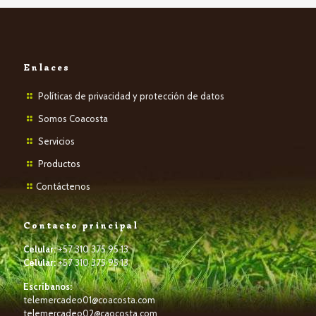
Enlaces
Políticas de privacidad y protección de datos
Somos Coacosta
Servicios
P
roductos
Contáctenos
Contacto principal
Celular:
+57 310 375 95 13
Celular:
+57 310 375 95 13
Escríbanos:
telemercadeo01@coacosta.com
telemercadeo02@caocosta.com