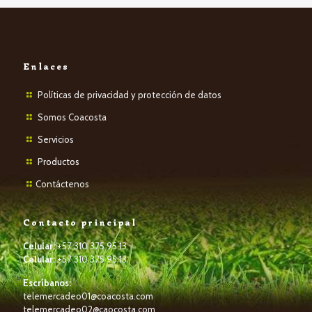
Enlaces
Políticas de privacidad y protección de datos
Somos Coacosta
Servicios
P
roductos
Contáctenos
Contacto principal
Celular:
+57 310 375 95 13
Celular:
+57 310 375 95 13
Escríbanos:
telemercadeo01@coacosta.com
telemercadeo02@caocosta.com