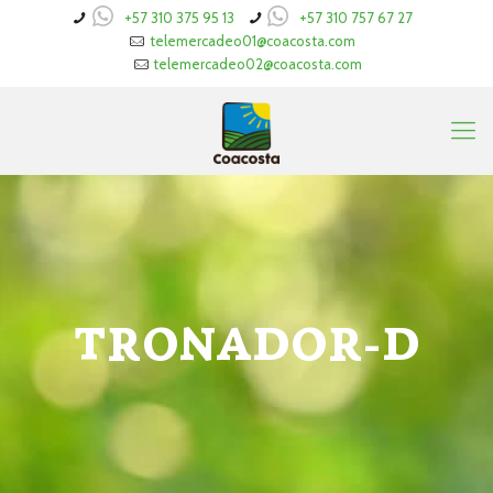
+57 310 375 95 13
+57 310 757 67 27
telemercadeo01@coacosta.com
telemercadeo02@coacosta.com
TRONADOR-D