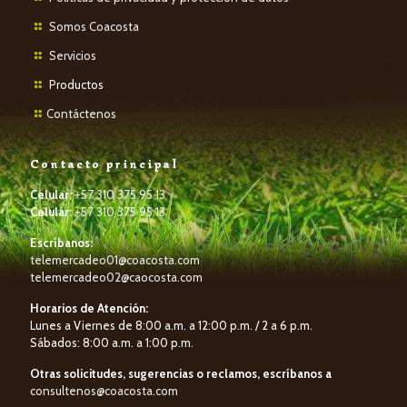
Somos Coacosta
Servicios
P
roductos
Contáctenos
Contacto principal
Celular:
+57 310 375 95 13
Celular:
+57 310 375 95 13
Escríbanos:
telemercadeo01@coacosta.com
telemercadeo02@caocosta.com
Horarios de Atención:
Lunes a Viernes de 8:00 a.m. a 12:00 p.m. / 2 a 6 p.m.
Sábados: 8:00 a.m. a 1:00 p.m.
Otras solicitudes, sugerencias o reclamos, escríbanos a
consultenos@coacosta.com