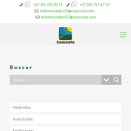
+57 310 375 95 13
+57 310 757 67 27
telemercadeo01@coacosta.com
telemercadeo02@coacosta.com
Buscar
Herbicidas
Insecticidas
Fertilizantes