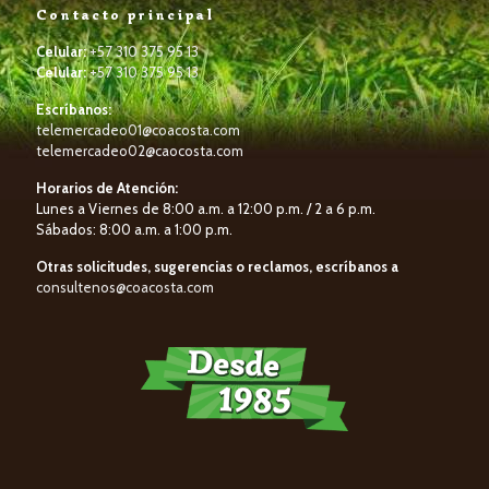
Contacto principal
Celular:
+57 310 375 95 13
Celular:
+57 310 375 95 13
Escríbanos:
telemercadeo01@coacosta.com
telemercadeo02@caocosta.com
Horarios de Atención:
Lunes a Viernes de 8:00 a.m. a 12:00 p.m. / 2 a 6 p.m.
Sábados: 8:00 a.m. a 1:00 p.m.
Otras solicitudes, sugerencias o reclamos, escríbanos a
consultenos@coacosta.com