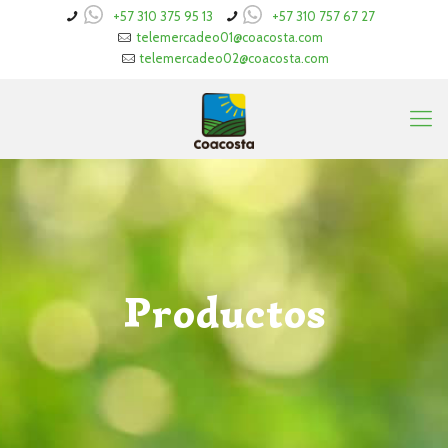
+57 310 375 95 13
+57 310 757 67 27
telemercadeo01@coacosta.com
telemercadeo02@coacosta.com
Productos