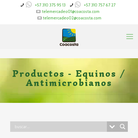
+57 310 375 95 13
+57 310 757 67 27
telemercadeo01@coacosta.com
telemercadeo02@coacosta.com
Productos - Equinos /
Antimicrobianos