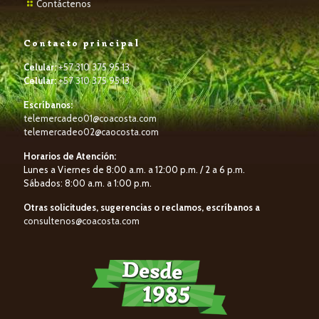
Contáctenos
Contacto principal
Celular:
+57 310 375 95 13
Celular:
+57 310 375 95 13
Escríbanos:
telemercadeo01@coacosta.com
telemercadeo02@caocosta.com
Horarios de Atención:
Lunes a Viernes de 8:00 a.m. a 12:00 p.m. / 2 a 6 p.m.
Sábados: 8:00 a.m. a 1:00 p.m.
Otras solicitudes, sugerencias o reclamos, escríbanos a
consultenos@coacosta.com