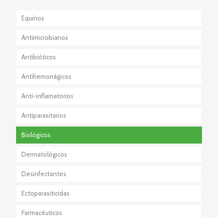
Equinos
Antimicrobianos
Antibióticos
Antihemorrágicos
Anti-inflamatorios
Antiparasitarios
Esteroidales
Biológicos
No Esteroidales
Externos
Dermatológicos
Internos
Desinfectantes
Externos + Internos
Ectoparasiticidas
Farmacéuticos