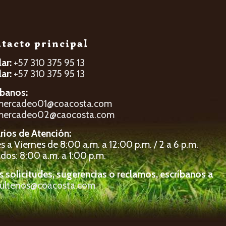
tacto principal
lar:
+57 310 375 95 13
lar:
+57 310 375 95 13
íbanos:
mercadeo01@coacosta.com
mercadeo02@caocosta.com
rios de Atención:
 a Viernes de 8:00 a.m. a 12:00 p.m. / 2 a 6 p.m.
dos: 8:00 a.m. a 1:00 p.m.
s solicitudes, sugerencias o reclamos, escríbanos a
ultenos@coacosta.com