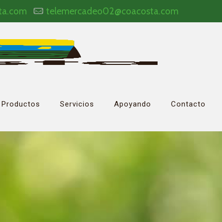
ta.com
telemercadeo02@coacosta.com
Productos
Servicios
Apoyando
Contacto