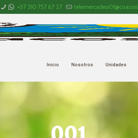
+57 310 757 67 27
telemercadeo01@coacos
Inicio
Nosotros
Unidades
001