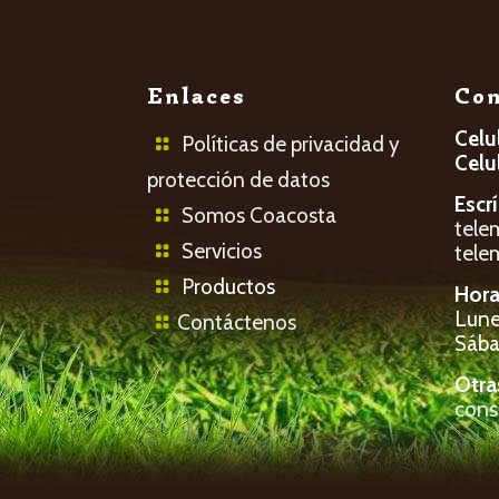
Enlaces
Con
Celu
Políticas de privacidad y
Celu
protección de datos
Escr
Somos Coacosta
tele
Servicios
tele
P
roductos
Hora
Lunes
Contáctenos
Sába
Otra
cons