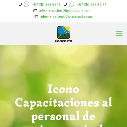
+57 310 375 95 13
+57 310 757 67 27
telemercadeo01@coacosta.com
telemercadeo02@coacosta.com
Icono
Capacitaciones al
personal de