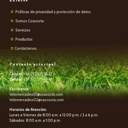
Enlaces
Políticas de privacidad y protección de datos
Somos Coacosta
Servicios
P
roductos
Contáctenos
Contacto principal
Celular:
+57 310 375 95 13
Celular:
+57 310 375 95 13
Escríbanos:
telemercadeo01@coacosta.com
telemercadeo02@caocosta.com
Horarios de Atención:
Lunes a Viernes de 8:00 a.m. a 12:00 p.m. / 2 a 6 p.m.
Sábados: 8:00 a.m. a 1:00 p.m.