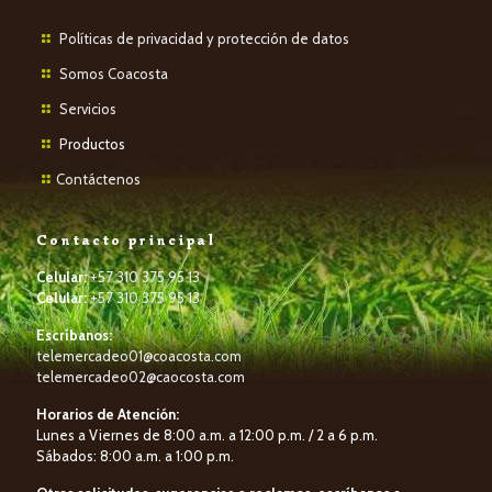
Políticas de privacidad y protección de datos
Somos Coacosta
Servicios
P
roductos
Contáctenos
Contacto principal
Celular:
+57 310 375 95 13
Celular:
+57 310 375 95 13
Escríbanos:
telemercadeo01@coacosta.com
telemercadeo02@caocosta.com
Horarios de Atención:
Lunes a Viernes de 8:00 a.m. a 12:00 p.m. / 2 a 6 p.m.
Sábados: 8:00 a.m. a 1:00 p.m.