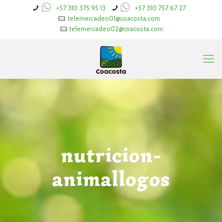
+57 310 375 95 13
+57 310 757 67 27
telemercadeo01@coacosta.com
telemercadeo02@coacosta.com
nutricion-
animallogos