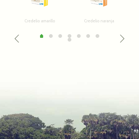
Credelio amarillo
Credelio naranja