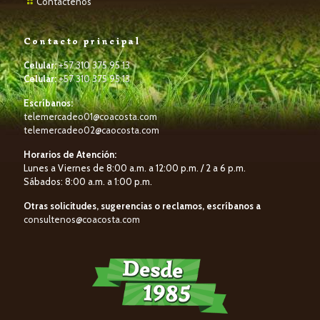
Contáctenos
Contacto principal
Celular:
+57 310 375 95 13
Celular:
+57 310 375 95 13
Escríbanos:
telemercadeo01@coacosta.com
telemercadeo02@caocosta.com
Horarios de Atención:
Lunes a Viernes de 8:00 a.m. a 12:00 p.m. / 2 a 6 p.m.
Sábados: 8:00 a.m. a 1:00 p.m.
Otras solicitudes, sugerencias o reclamos, escríbanos a
consultenos@coacosta.com