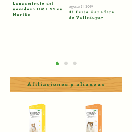
Lanzamiento del
agos
agosto 31, 2019
novedoso OMI 88 en
Dí
41 Feria Ganadera
s
Nariño
20
de Valledupar
Afiliaciones y alianzas