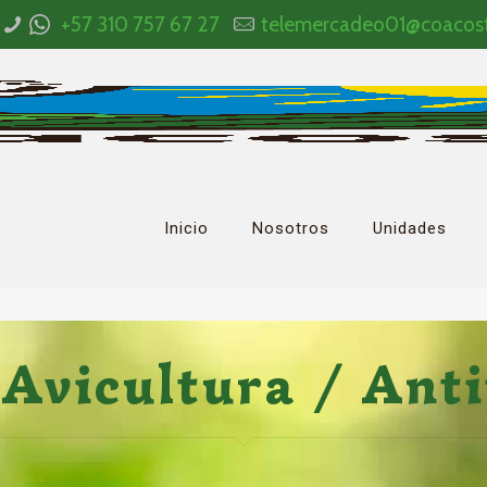
+57 310 757 67 27
telemercadeo01@coacos
Inicio
Nosotros
Unidades
 Avicultura / Ant