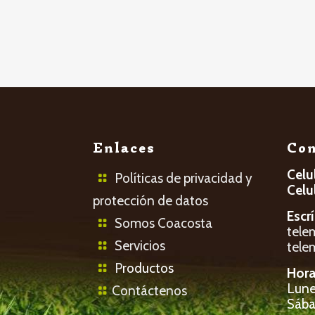
Enlaces
Con
Celu
Políticas de privacidad y
Celu
protección de datos
Escr
Somos Coacosta
tele
Servicios
tele
P
roductos
Hora
Lunes
Contáctenos
Sába