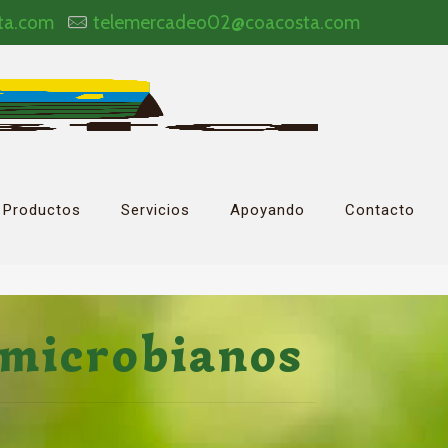
ta.com
telemercadeo02@coacosta.com
Productos
Servicios
Apoyando
Contacto
imicrobianos