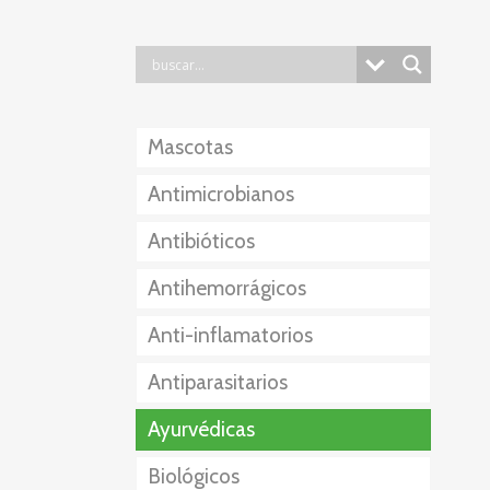
Mascotas
Antimicrobianos
Antibióticos
Antihemorrágicos
Anti-inflamatorios
Antiparasitarios
Esteroidales
Ayurvédicas
No Esteroidales
Externos
Biológicos
Internos