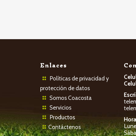
Enlaces
Con
Celu
Políticas de privacidad y
Celu
protección de datos
Escr
Somos Coacosta
tele
Servicios
tele
P
roductos
Hora
Lunes
Contáctenos
Sába