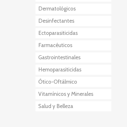
Dermatológicos
Externo+Interno
Desinfectantes
Ectoparasiticidas
Farmacéuticos
Gastrointestinales
Anestésico-Sedante
Hemoparasiticidas
Eutanásicos
Ótico-Oftálmico
Vitamínicos y Minerales
Salud y Belleza