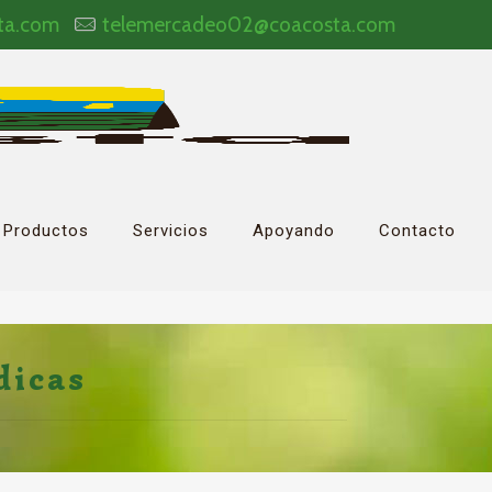
ta.com
telemercadeo02@coacosta.com
Productos
Servicios
Apoyando
Contacto
dicas