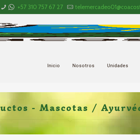
+57 310 757 67 27
telemercadeo01@coacos
Inicio
Nosotros
Unidades
uctos - Mascotas / Ayurvé