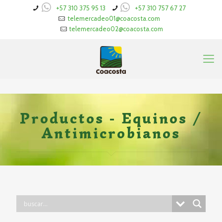
+57 310 375 95 13
+57 310 757 67 27
telemercadeo01@coacosta.com
telemercadeo02@coacosta.com
Productos - Equinos /
Antimicrobianos