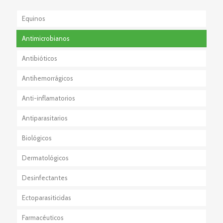
Equinos
Antimicrobianos
Antibióticos
Antihemorrágicos
Anti-inflamatorios
Antiparasitarios
Esteroidales
Biológicos
No Esteroidales
Externos
Dermatológicos
Internos
Desinfectantes
Externos + Internos
Ectoparasiticidas
Farmacéuticos