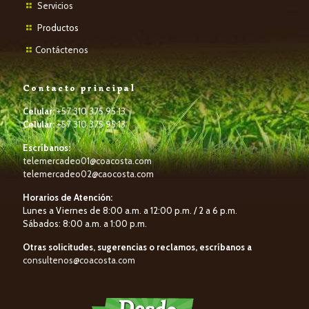
Servicios
P
roductos
Contáctenos
Contacto principal
Celular:
+57 310 375 95 13
Celular:
+57 310 375 95 13
Escríbanos:
telemercadeo01@coacosta.com
telemercadeo02@caocosta.com
Horarios de Atención:
Lunes a Viernes de 8:00 a.m. a 12:00 p.m. / 2 a 6 p.m.
Sábados: 8:00 a.m. a 1:00 p.m.
Otras solicitudes, sugerencias o reclamos, escríbanos a
consultenos@coacosta.com