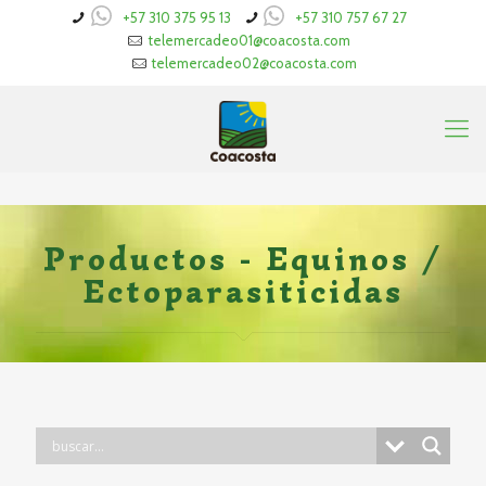
+57 310 375 95 13
+57 310 757 67 27
telemercadeo01@coacosta.com
telemercadeo02@coacosta.com
Productos - Equinos /
Ectoparasiticidas