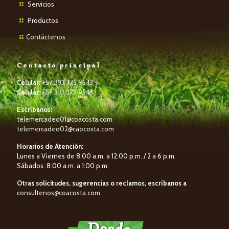
Servicios
P
roductos
Contáctenos
Contacto principal
Celular:
+57 310 375 95 13
Celular:
+57 310 375 95 13
Escríbanos:
telemercadeo01@coacosta.com
telemercadeo02@caocosta.com
Horarios de Atención:
Lunes a Viernes de 8:00 a.m. a 12:00 p.m. / 2 a 6 p.m.
Sábados: 8:00 a.m. a 1:00 p.m.
Otras solicitudes, sugerencias o reclamos, escríbanos a
consultenos@coacosta.com