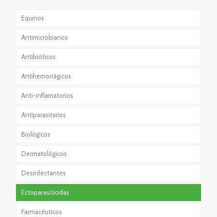
Equinos
Antimicrobianos
Antibióticos
Antihemorrágicos
Anti-inflamatorios
Antiparasitarios
Esteroidales
Biológicos
No Esteroidales
Externos
Dermatológicos
Internos
Desinfectantes
Externos + Internos
Ectoparasiticidas
Farmacéuticos