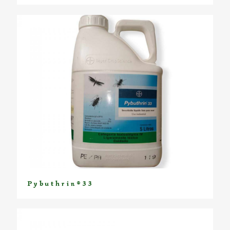
Pybuthrin®33