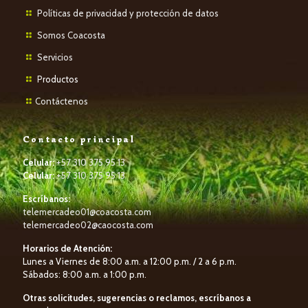
Políticas de privacidad y protección de datos
Somos Coacosta
Servicios
P
roductos
Contáctenos
Contacto principal
Celular:
+57 310 375 95 13
Celular:
+57 310 375 95 13
Escríbanos:
telemercadeo01@coacosta.com
telemercadeo02@caocosta.com
Horarios de Atención:
Lunes a Viernes de 8:00 a.m. a 12:00 p.m. / 2 a 6 p.m.
Sábados: 8:00 a.m. a 1:00 p.m.
Otras solicitudes, sugerencias o reclamos, escríbanos a