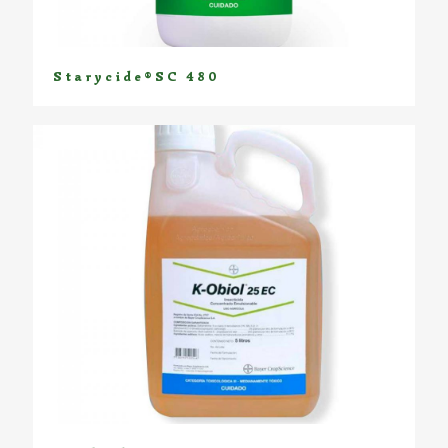
Starycide®SC 480