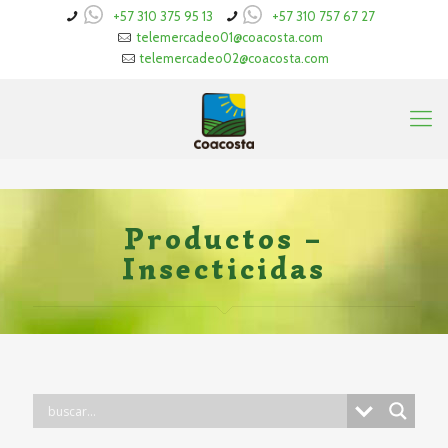
+57 310 375 95 13
+57 310 757 67 27
telemercadeo01@coacosta.com
telemercadeo02@coacosta.com
Productos –
Insecticidas